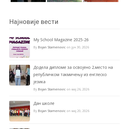
Најновије вести
My School Magazine 2025-26
By
Bojan Stamenovic
on јун 30, 2026
Додела дипломе за освојено 2.место на
републичком такмичењу из енглеско
језика
By
Bojan Stamenovic
on мај 26, 2026
Дан школе
By
Bojan Stamenovic
on мај 20, 2026