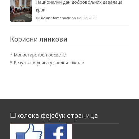
Национални дан добровољних давалаца
крви
By
Bojan Stamenovic
on мај 12, 2026
Корисни линкови
*
Министарство просвете
*
Резултати уписа у средње школе
Школска фејсбук страница