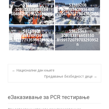
53164982
53389208
309383336603154
309383409936480
6048829659611660288
7004797037904396288
n
n
54169408
53825963
309383349936486
309383376603150
5143177135996796928
8159172079703293952
n
n
Post
←
Национални дан књиге
Предавање безбедност деце
→
navigation
еЗаказивање за PCR тестирање