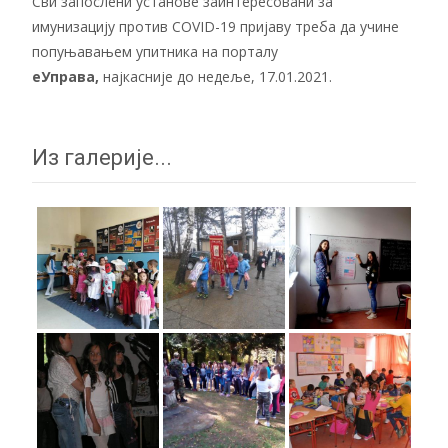
Сви запослени установе заинтересовани за
имунизацију против COVID-19 пријаву треба да учине
попуњавањем упитника на порталу
еУправа
,
најкасније до недеље, 17.01.2021.
Из галерије...