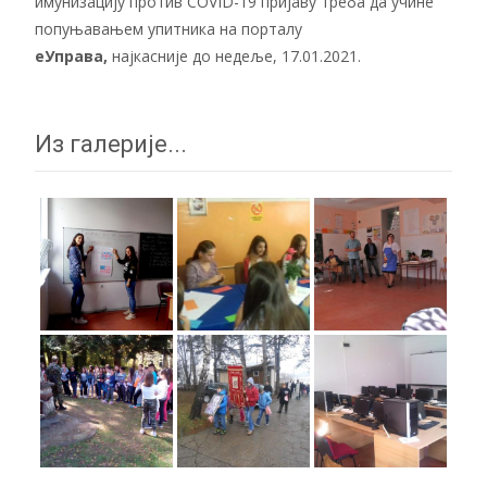
имунизацију против COVID-19 пријаву треба да учине
попуњавањем упитника на порталу
еУправа
,
најкасније до недеље, 17.01.2021.
Из галерије...