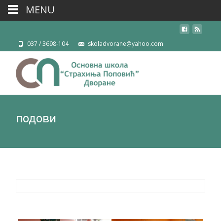
MENU
037 / 3698-104
skoladvorane@yahoo.com
подови