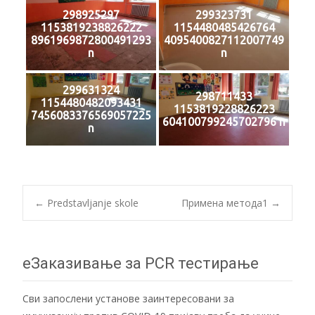
298925297
299323731
1153819238826222
1154480485426764
8961969872800491293
4095400827112007749
n
n
299631324
298711433
1154480482093431
1153819228826223
7456083376569057225
604100799245702796 n
n
Post
←
Predstavljanje skole
Примена метода1
→
navigation
еЗаказивање за PCR тестирање
Сви запослени установе заинтересовани за