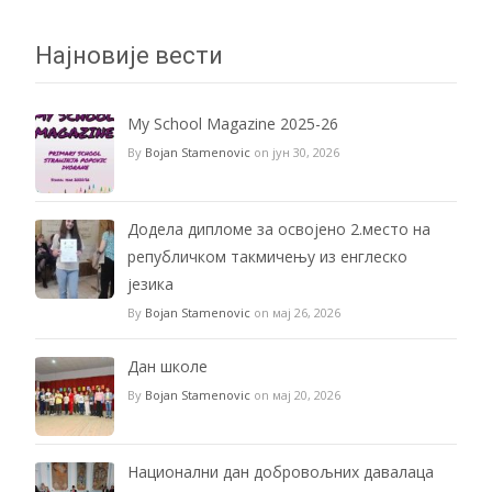
Најновије вести
My School Magazine 2025-26
By
Bojan Stamenovic
on јун 30, 2026
Додела дипломе за освојено 2.место на
републичком такмичењу из енглеско
језика
By
Bojan Stamenovic
on мај 26, 2026
Дан школе
By
Bojan Stamenovic
on мај 20, 2026
Национални дан добровољних давалаца