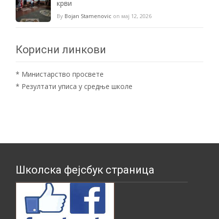
крви
By
Bojan Stamenovic
on мај 12, 2026
Корисни линкови
*
Министарство просвете
*
Резултати уписа у средње школе
Школска фејсбук страница