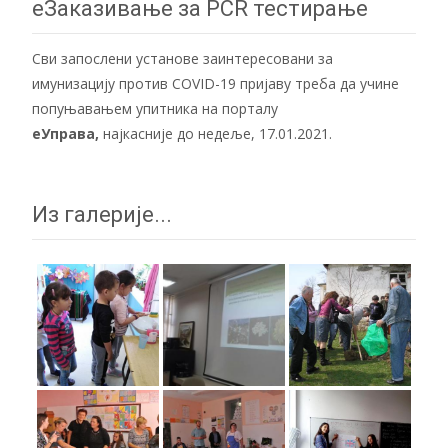
navigation
еЗаказивање за PCR тестирање
Сви запослени установе заинтересовани за
имунизацију против COVID-19 пријаву треба да учине
попуњавањем упитника на порталу
еУправа
,
најкасније до недеље, 17.01.2021.
Из галерије...