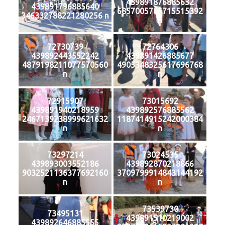
439891876885632
439891796885640
6857005705715515392
346332788221280256 n
n
72730739
72764306
439892443552242
439891426885677
4879198211077570560
4905348325617696768
n
n
72915907
73015692
439891940218959
439892576885562
2467139238999621632
1187414915242000384
n
n
73297214
73024535
439893003552186
439892870218866
9032521136377692160
3709799914843144192
n
n
73539730
73495131
439891510219002
439892646885555