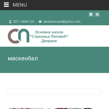
MENU
037 / 3698-104
skoladvorane@yahoo.com
маскенбал