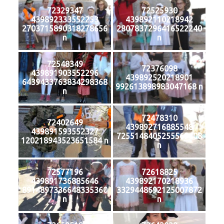
72329347
72525930
439892333552253
439892110218942
2703715890318278656
2807837296416522240
n
n
72548349
72376098
439891903552296
439892520218901
6439433763834298368
992613898983047168 n
n
72478310
72402649
439892716885548
439891593552327
7255148405255569408
120218943523651584 n
n
72577196
72618825
439891736885646
439892170218936
8914897336648335360
3329448692125007872
n
n