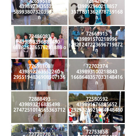
72659518
72642029
439892343552252
439892960218857
5899380732039528448
3117831362778759168
n
n
72663915
72486083
439891570218996
439893396885480
2821247223696719872
617826226576293888 o
n
72691108
72702374
439892263552260
439893100218843
2955194836908507136
1668648357033148416
n
n
72888493
72580592
439893216885498
439891676885652
2747251014565363712
2929825921084948480
n
n
72753858
72720720