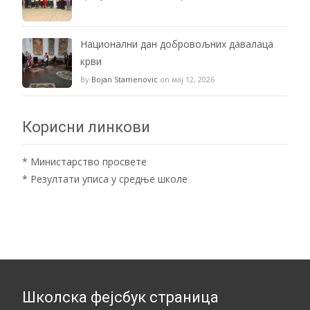
Национални дан добровољних давалаца
крви
By
Bojan Stamenovic
on мај 12, 2026
Корисни линкови
*
Министарство просвете
*
Резултати уписа у средње школе
Школска фејсбук страница