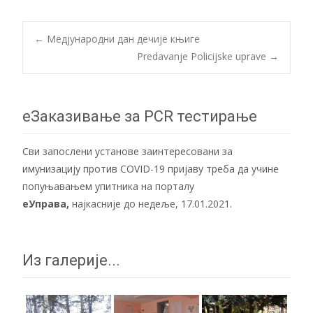
Post
←
Медјународни дан дечије књиге
Predavanje Policijske uprave
→
navigation
еЗаказивање за PCR тестирање
Сви запослени установе заинтересовани за
имунизацију против COVID-19 пријаву треба да учине
попуњавањем упитника на порталу
еУправа
,
најкасније до недеље, 17.01.2021.
Из галерије...