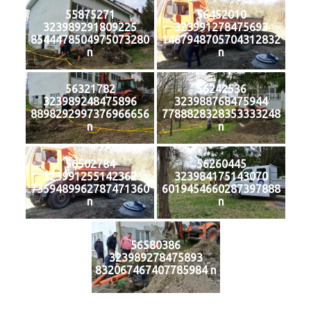
55875271
56452010
323989291809225
323991278475693
8544478504975073280
1467948705704312832
n
n
56321782
56242536
323989248475896
323988768475944
8898292997376966656
7788828328353333248
n
n
56502784
56260445
323991255142362
323984175143070
7359489962787471360
6019454660287397888
n
n
56580386
323989278475893
832067467407785984 n