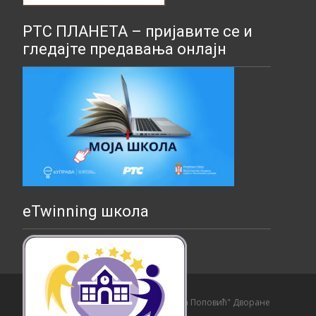
РТС ПЛАНЕТА – пријавите се и
гледајте предавања онлајн
eTwinning школа
Copyright © Основна школа "Страхиња Поповић" Дворане