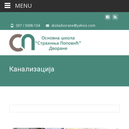
MENU
037 / 3698-104
skoladvorane@yahoo.com
Канализација