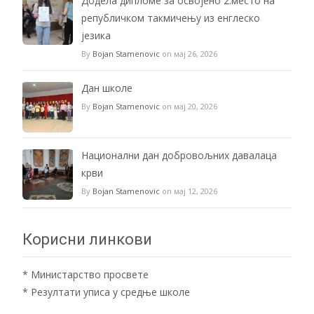
Додела дипломе за освојено 2.место на
републичком такмичењу из енглеско
језика
By
Bojan Stamenovic
on мај 26, 2026
Дан школе
By
Bojan Stamenovic
on мај 20, 2026
Национални дан добровољних давалаца
крви
By
Bojan Stamenovic
on мај 12, 2026
Корисни линкови
*
Министарство просвете
*
Резултати уписа у средње школе