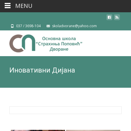
MENU
037 / 3698-104
skoladvorane@yahoo.com
Иновативни Дијана