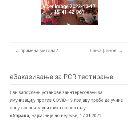
viber image 2022-10-17
15-41-42-961
Post
←
примена метода2
Сања Ј. инов.
→
navigation
еЗаказивање за PCR тестирање
Сви запослени установе заинтересовани за
имунизацију против COVID-19 пријаву треба да учине
попуњавањем упитника на порталу
еУправа
,
најкасније до недеље, 17.01.2021.