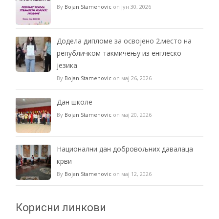
By
Bojan Stamenovic
on јун 30, 2026
Додела дипломе за освојено 2.место на
републичком такмичењу из енглеско
језика
By
Bojan Stamenovic
on мај 26, 2026
Дан школе
By
Bojan Stamenovic
on мај 20, 2026
Национални дан добровољних давалаца
крви
By
Bojan Stamenovic
on мај 12, 2026
Корисни линкови