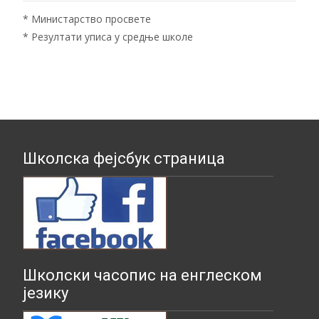
*
Министарство просвете
*
Резултати уписа у средње школе
Школска фејсбук страница
Школски часопис на енглеском
језику