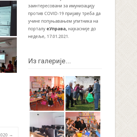
заинтересовани за имунизацију
против COVID-19 пријаву треба да
учине попуњавањем упитника на
порталу
еУправа
,
најкасније до
недеље, 17.01.2021.
Из галерије...
 2020
→