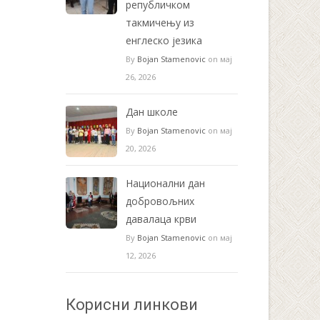
републичком
такмичењу из
енглеско језика
By
Bojan Stamenovic
on мај
26, 2026
Дан школе
By
Bojan Stamenovic
on мај
20, 2026
Национални дан
добровољних
давалаца крви
By
Bojan Stamenovic
on мај
12, 2026
Корисни линкови