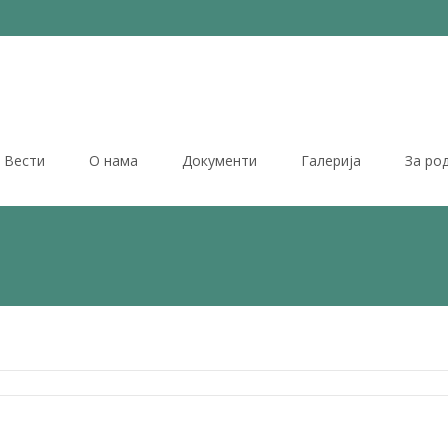
Вести
О нама
Документи
Галерија
За ро