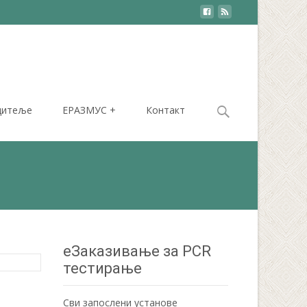
Search
дитеље
ЕРАЗМУС +
Контакт
for:
еЗаказивање за PCR
тестирање
Сви запослени установе