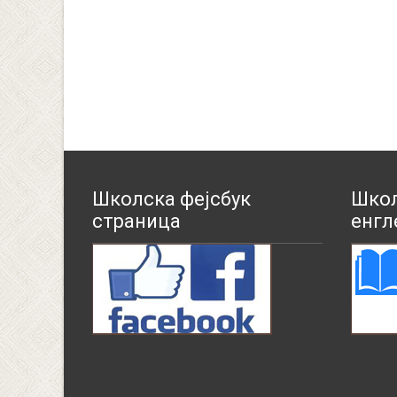
Школска фејсбук
Школ
страница
енгл