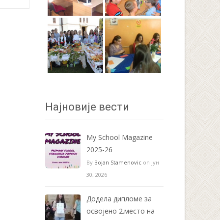
Најновије вести
My School Magazine
2025-26
By
Bojan Stamenovic
on јун
30, 2026
Додела дипломе за
освојено 2.место на