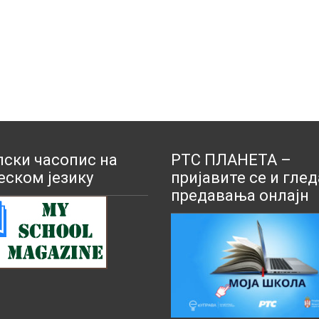
ски часопис на
РТС ПЛАНЕТА –
еском језику
пријавите се и глед
предавања онлајн