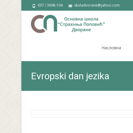
037 / 3698-104
skoladvorane@yahoo.com
Skip
to
Насловна
content
Evropski dan jezika