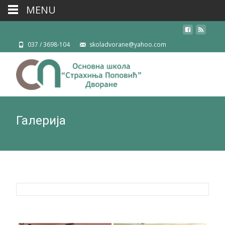
MENU
037 / 3698-104
skoladvorane@yahoo.com
Галерија