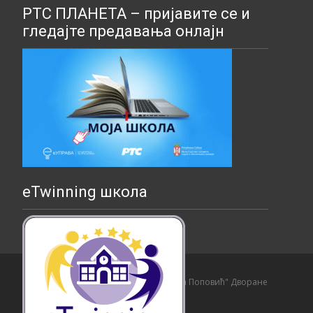
РТС ПЛАНЕТА – пријавите се и
гледајте предавања онлајн
eTwinning школа
Copyright © Основна школа "Страхиња Поповић" Дворане
Izrada sajta i hosting:
Hosting-Srbija
.