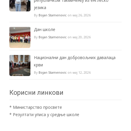
републичком такмичењу из енглеско
језика
By
Bojan Stamenovic
on мај 26, 2026
Дан школе
By
Bojan Stamenovic
on мај 20, 2026
Национални дан добровољних давалаца
крви
By
Bojan Stamenovic
on мај 12, 2026
Корисни линкови
*
Министарство просвете
*
Резултати уписа у средње школе