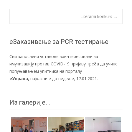
Post
Literarni konkurs
→
navigation
еЗаказивање за PCR тестирање
Сви запослени установе заинтересовани за
имунизацију против COVID-19 пријаву треба да учине
попуњавањем упитника на порталу
еУправа
,
најкасније до недеље, 17.01.2021.
Из галерије...