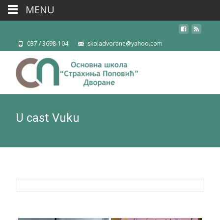
MENU
037 / 3698-104
skoladvorane@yahoo.com
U cast Vuku