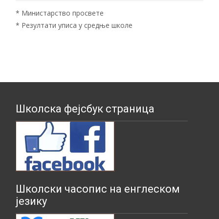
*
Министарство просвете
*
Резултати уписа у средње школе
Школска фејсбук страница
Школски часопис на енглеском
језику