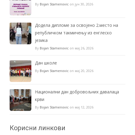
By
Bojan Stamenovic
on јун 30, 2026
Додела дипломе за освојено 2.место на
републичком такмичењу из енглеско
језика
By
Bojan Stamenovic
on мај 26, 2026
Дан школе
By
Bojan Stamenovic
on мај 20, 2026
Национални дан добровољних давалаца
крви
By
Bojan Stamenovic
on мај 12, 2026
Корисни линкови