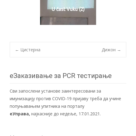
U čast Vuku (2)
Post
←
Цистерна
Дижон
→
navigation
еЗаказивање за PCR тестирање
Сви запослени установе заинтересовани за
имунизацију против COVID-19 пријаву треба да учине
попуњавањем упитника на порталу
еУправа
,
најкасније до недеље, 17.01.2021.