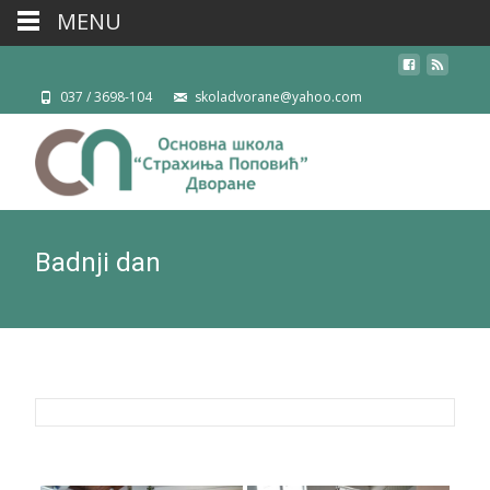
MENU
037 / 3698-104
skoladvorane@yahoo.com
Badnji dan