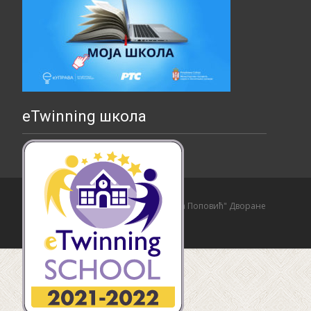
eTwinning школа
Copyright © Основна школа "Страхиња Поповић" Дворане
Izrada sajta i hosting:
Hosting-Srbija
.