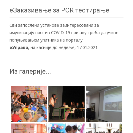
navigation
еЗаказивање за PCR тестирање
Сви запослени установе заинтересовани за
имунизацију против COVID-19 пријаву треба да учине
попуњавањем упитника на порталу
еУправа
,
најкасније до недеље, 17.01.2021.
Из галерије...