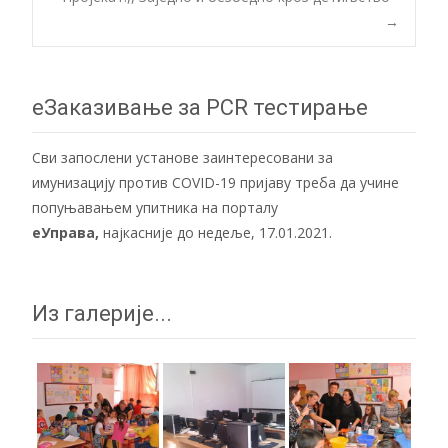
navigation
→
еЗаказивање за PCR тестирање
Сви запослени установе заинтересовани за
имунизацију против COVID-19 пријаву треба да учине
попуњавањем упитника на порталу
еУправа
,
најкасније до недеље, 17.01.2021.
Из галерије...