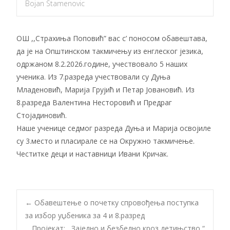
Bojan Stamenovic
ОШ ,,Страхиња Поповић” вас с’ поносом обавештава,
да је на Општинском такмичењу из енглеског језика,
одржаном 8.2.2026.године, учествовало 5 наших
ученика. Из 7.разреда учествовали су Дуња
Младеновић, Марија Грујић и Петар Јовановић. Из
8.разреда Валентина Несторовић и Предраг
Стојадиновић.
Наше ученице седмог разреда Дуња и Маријa освојиле
су 3.место и пласирале се на Окружно такмичење.
Честитке деци и наставници Ивани Кричак.
Post
←
Обавештење о почетку спровођења поступка
за избор уџбеника за 4 и 8.разред
Пројекат:,, Заједно и безбедно кроз детињство “