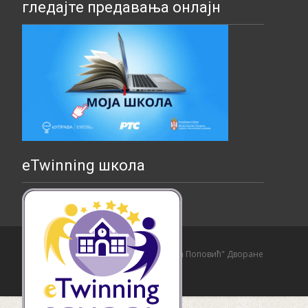
гледајте предавања онлајн
eTwinning школа
Copyright © Основна школа "Страхиња Поповић" Дворане
Izrada sajta i hosting:
Hosting-Srbija
.