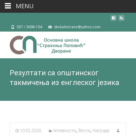
MENU
037 / 3698-104
skoladvorane@yahoo.com
Резултати са oпштинског
такмичења из енглеског језика
10.02.2026.
Активности
,
Вести
,
Награде