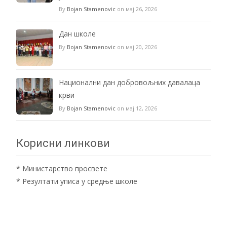
By
Bojan Stamenovic
on мај 26, 2026
Дан школе
By
Bojan Stamenovic
on мај 20, 2026
Национални дан добровољних давалаца
крви
By
Bojan Stamenovic
on мај 12, 2026
Корисни линкови
*
Министарство просвете
*
Резултати уписа у средње школе