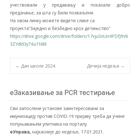
учествовали у предавању и показали добро
предзнање, за шта су били похваљени.
На овом линку можете видети слике са
пројекта”Заједно и безбедно кроз детињство”
https://drive.google.com/drive/folders/17vjuSnUn4PDfJ9V6
3ZYdld3yT6u1N8il
Post
←
Дан школе 2024.
Дечија недеља
→
navigation
еЗаказивање за PCR тестирање
Сви запослени установе заинтересовани за
имунизацију против COVID-19 пријаву треба да учине
попуњавањем упитника на порталу
еУправа
,
најкасније до недеље, 17.01.2021.