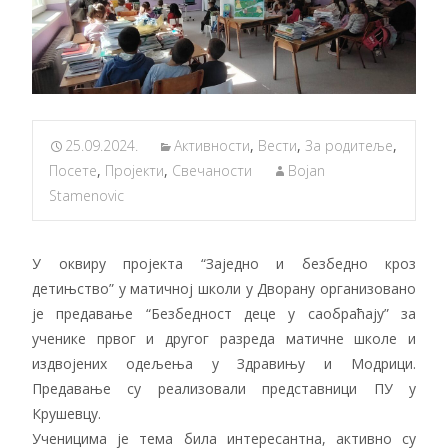
25.09.2024.
Активности
,
Вести
,
За родитеље
,
Посете
,
Пројекти
,
Свечаности
Bojan
Stamenovic
У оквиру пројекта “Заједно и безбедно кроз
детињство” у матичној школи у Дворану организовано
је предавање “Безбедност деце у саобраћају” за
ученике првог и другог разреда матичне школе и
издвојених одељења у Здравињу и Модрици.
Предавање су реализовали представници ПУ у
Крушевцу.
Ученицима је тема била интересантна, активно су