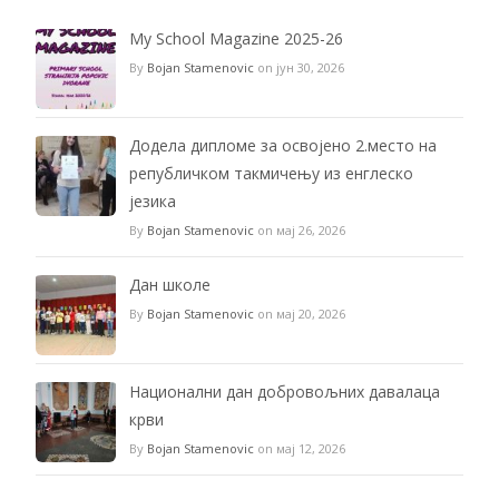
My School Magazine 2025-26
By
Bojan Stamenovic
on јун 30, 2026
Додела дипломе за освојено 2.место на
републичком такмичењу из енглеско
језика
By
Bojan Stamenovic
on мај 26, 2026
Дан школе
By
Bojan Stamenovic
on мај 20, 2026
Национални дан добровољних давалаца
крви
By
Bojan Stamenovic
on мај 12, 2026