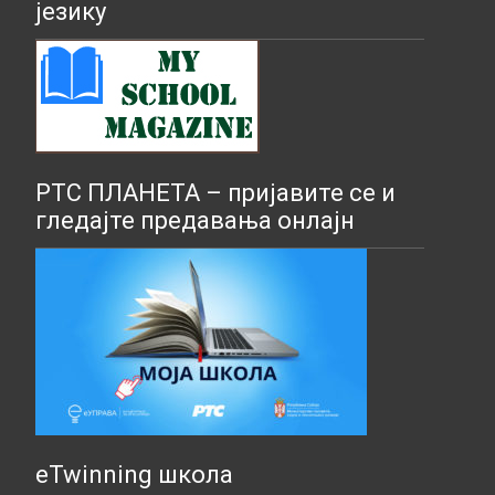
језику
РТС ПЛАНЕТА – пријавите се и
гледајте предавања онлајн
eTwinning школа