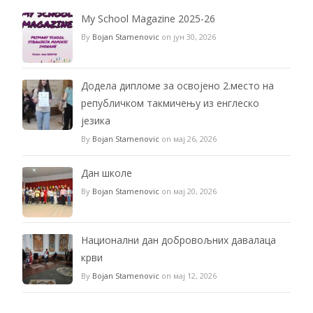
My School Magazine 2025-26
By
Bojan Stamenovic
on јун 30, 2026
Додела дипломе за освојено 2.место на
републичком такмичењу из енглеско
језика
By
Bojan Stamenovic
on мај 26, 2026
Дан школе
By
Bojan Stamenovic
on мај 20, 2026
Национални дан добровољних давалаца
крви
By
Bojan Stamenovic
on мај 12, 2026