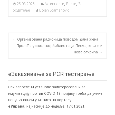
28.03.2025.
Активности
,
Вести
,
За
родитеље
Bojan Stamenovic
Post
←
Организована радионица поводoм Дана жена
Пролеће у школској библиотеци: Песма, књиге и
нова открића
→
navigation
еЗаказивање за PCR тестирање
Сви запослени установе заинтересовани за
имунизацију против COVID-19 пријаву треба да учине
попуњавањем упитника на порталу
еУправа
,
најкасније до недеље, 17.01.2021.