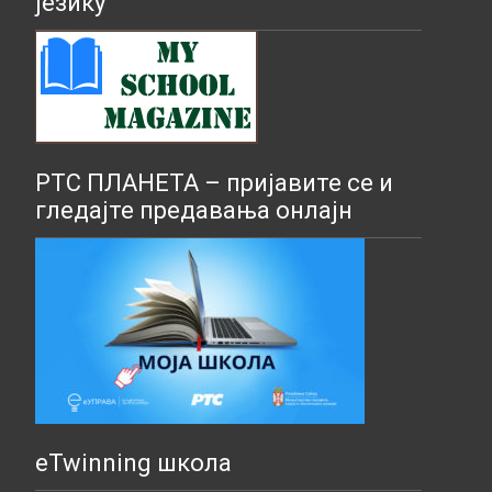
језику
РТС ПЛАНЕТА – пријавите се и
гледајте предавања онлајн
eTwinning школа