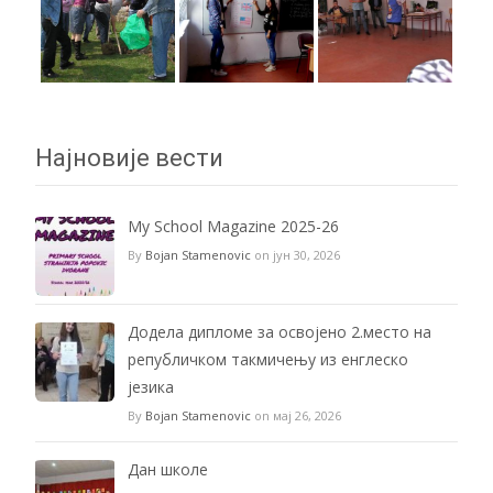
Најновије вести
My School Magazine 2025-26
By
Bojan Stamenovic
on јун 30, 2026
Додела дипломе за освојено 2.место на
републичком такмичењу из енглеско
језика
By
Bojan Stamenovic
on мај 26, 2026
Дан школе