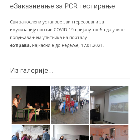
еЗаказивање за PCR тестирање
Сви запослени установе заинтересовани за
имунизацију против COVID-19 пријаву треба да учине
попуњавањем упитника на порталу
еУправа
,
најкасније до недеље, 17.01.2021.
Из галерије...