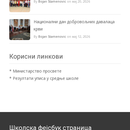
By
Bojan Stamenovic
on мај 20, 2026
Национални дан добровољних давалаца
крви
By
Bojan Stamenovic
on мај 12, 2026
Корисни линкови
*
Министарство просвете
*
Резултати уписа у средње школе
Школска фејсбук страница