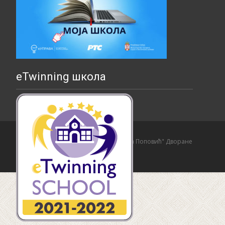
eTwinning школа
Copyright © Основна школа "Страхиња Поповић" Дворане
Izrada sajta i hosting:
Hosting-Srbija
.