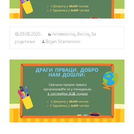
29.08.2025.
Активности
,
Вести
,
За
родитеље
Bojan Stamenovic