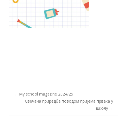
Post
←
My school magazine 2024/25
Свечанa приредбa поводом пријема првака у
школу
→
navigation