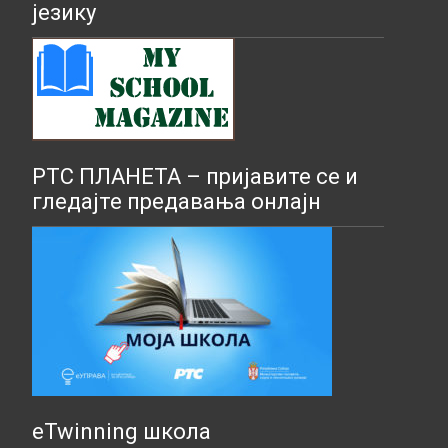
језику
РТС ПЛАНЕТА – пријавите се и
гледајте предавања онлајн
eTwinning школа