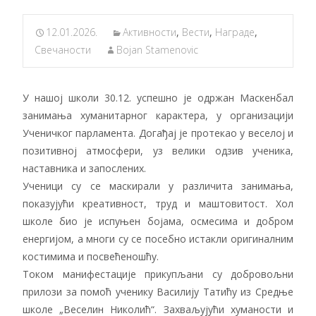
12.01.2026.
Активности
,
Вести
,
Награде
,
Свечаности
Bojan Stamenovic
У нашој школи 30.12. успешно је одржан Маскенбал
занимања хуманитарног карактера, у организацији
Ученичког парламента. Догађај је протекао у веселој и
позитивној атмосфери, уз велики одзив ученика,
наставника и запослених.
Ученици су се маскирали у различита занимања,
показујући креативност, труд и маштовитост. Хол
школе био је испуњен бојама, осмесима и добром
енергијом, а многи су се посебно истакли оригиналним
костимима и посвећеношћу.
Током манифестације прикупљани су добровољни
прилози за помоћ ученику Василију Татићу из Средње
школе „Веселин Николић“. Захваљујући хуманости и