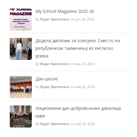
My School Magazine 2025-26
By
Bojan Stamenovic
on јун 30, 2026
Додела дипломе за освојено 2.место на
републичком такмичењу из енглеско
језика
By
Bojan Stamenovic
on мај 26, 2026
Дан школе
By
Bojan Stamenovic
on мај 20, 2026
Национални дан добровољних давалаца
крви
By
Bojan Stamenovic
on мај 12, 2026