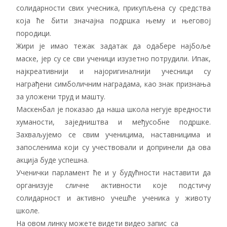
солидарности свих учесника, прикупљена су средства
која ће бити значајна подршка њему и његовој
породици.
Жири је имао тежак задатак да одабере најбоље
маске, јер су се сви ученици изузетно потрудили. Ипак,
најкреативнији и најоригиналнији учесници су
награђени симболичним наградама, као знак признања
за уложени труд и машту.
Маскенбал је показао да наша школа негује вредности
хуманости, заједништва и међусобне подршке.
Захваљујемо се свим ученицима, наставницима и
запосленима који су учествовали и допринели да ова
акција буде успешна.
Ученички парламент ће и у будућности наставити да
организује сличне активности које подстичу
солидарност и активно учешће ученика у животу
школе.
На овом линку можете видети видео запис са