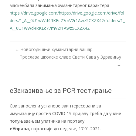
маскенбала занимања хуманитарног карактера
https://drive.google.com/
https://drive.google.com/drive/fol
ders/1_A__0U1wWd4RKEc77mV2r1Awz5CXZX42
/folders/1_
A__0U1wWd4RKEc77mV2r1Awz5CXZX42
Post
←
Новогодишњи хуманитарни вашар.
Прослава школске славе Свети Сава у Здравињу
→
navigation
еЗаказивање за PCR тестирање
Сви запослени установе заинтересовани за
имунизацију против COVID-19 пријаву треба да учине
попуњавањем упитника на порталу
еУправа
,
најкасније до недеље, 17.01.2021.